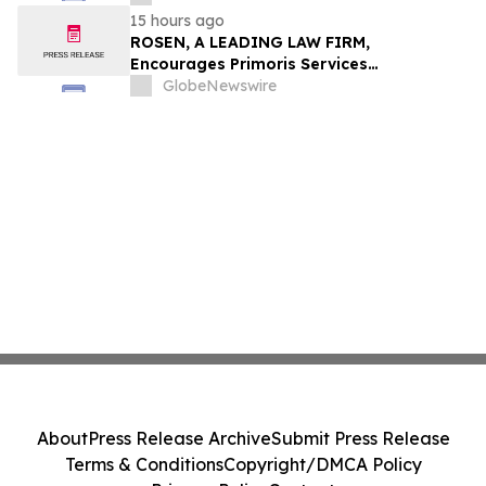
משרד רוזן עורכי דין בנוגע לזכויותיכם
15 hours ago
ROSEN, A LEADING LAW FIRM,
Encourages Primoris Services
Corporation Investors to Secure Counsel
GlobeNewswire
Before Important Deadline in Securities
Class Action - PRIM
About
Press Release Archive
Submit Press Release
Terms & Conditions
Copyright/DMCA Policy