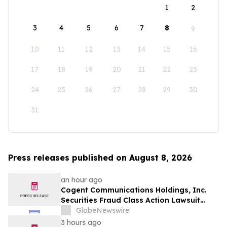
1
2
3
4
5
6
7
8
9
10
11
12
13
14
15
16
17
18
19
20
21
22
23
24
25
26
27
28
29
30
31
Press releases published on August 8, 2026
an hour ago
Cogent Communications Holdings, Inc.
Securities Fraud Class Action Lawsuit
Filed; September 21, 2026, Lead Plaintiff
GlobeNewswire
Deadline – Contact Kessler Topaz Meltzer
3 hours ago